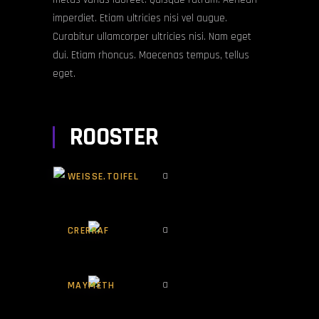
imperdiet. Etiam ultricies nisi vel augue.
Curabitur ullamcorper ultricies nisi. Nam eget
dui. Etiam rhoncus. Maecenas tempus, tellus
eget.
ROOSTER
DERECK BISSEN
WEISSE.TOIFEL
BEN GAQVIST
CRERRAF
GÖSTA STRÖM
MAYMETH