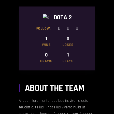
DOTA 2
FOLLOW:
1
0
WINS
LOSES
0
1
DRAWS
PLAYS
ABOUT THE TEAM
Aliquam lorem ante, dapibus in, viverra quis,
feugiat a, tellus. Phasellus viverra nulla ut
metus varius laoreet. Quisque rutrum. Aenean